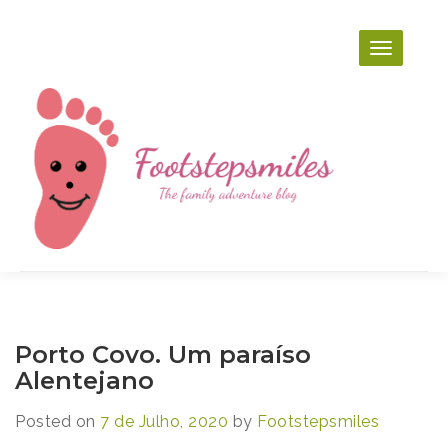
Skip
to
content
Footstepsmiles
The family adventure blog
Porto Covo. Um paraíso
Alentejano
Posted on
7 de Julho, 2020
by
Footstepsmiles