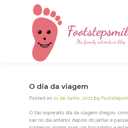
Skip
to
content
Footstepsmiles
The family adventure blog
O dia da viagem
Posted on
21 de Junho, 2021
by
Footstepsm
O tão esperado dia da viagem chegou, com
sair no dia anterior, depois do jantar, e pass
podemos dormir mais um bocadinho e estam