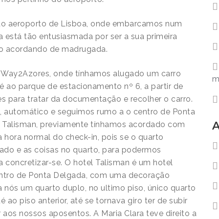
o aeroporto de Lisboa, onde embarcamos num
a está tão entusiasmada por ser a sua primeira
o acordando de madrugada.
 Way2Azores, onde tínhamos alugado um carro
m
é ao parque de estacionamento nº 6, a partir de
les para tratar da documentação e recolher o carro.
, automático e seguimos rumo a o centro de Ponta
A
el Talisman, previamente tínhamos acordado com
 hora normal do check-in, pois se o quarto
tado e as coisas no quarto, para podermos
a concretizar-se. O hotel Talisman é um hotel
centro de Ponta Delgada, com uma decoração
 nós um quarto duplo, no ultimo piso, único quarto
ao piso anterior, até se tornava giro ter de subir
aos nossos aposentos. A Maria Clara teve direito a