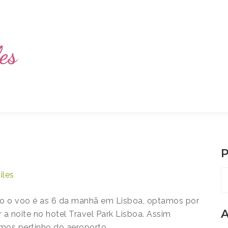
P
P
iles
po
o o voo é as 6 da manhã em Lisboa, optamos por
A
ar a noite no hotel Travel Park Lisboa. Assim
os pertinho do aeroporto.